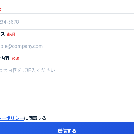
須
レス
必須
せ内容
必須
シーポリシー
に同意する
送信する