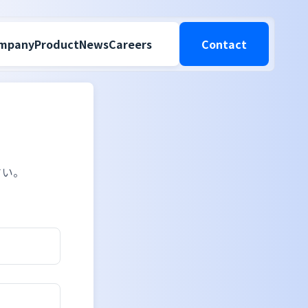
mpany
Product
News
Careers
Contact
さい。