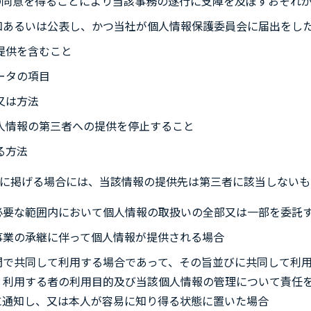
の同意を得ることにより当該事務の遂行に支障を及ぼすおそれ
知あるいは公表し、かつ当社が個人情報保護委員会に届出をし
提供を含むこと
ータの項目
又は方法
人情報の第三者への提供を停止すること
る方法
に掲げる場合には、当該情報の提供先は第三者に該当しないも
必要な範囲内において個人情報の取扱いの全部又は一部を委託
事業の承継に伴って個人情報が提供される場合
間で共同して利用する場合であって、その旨並びに共同して利
、利用する者の利用目的及び当該個人情報の管理について責任
に通知し、又は本人が容易に知り得る状態に置いた場合